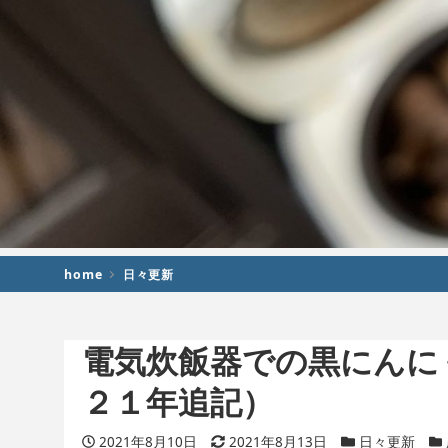
home
日々更新
電気炊飯器での黒にんに
２１年追記）
投稿日
2021年8月10日
更新日
2021年8月13日
カテゴリー
日々更新
カ