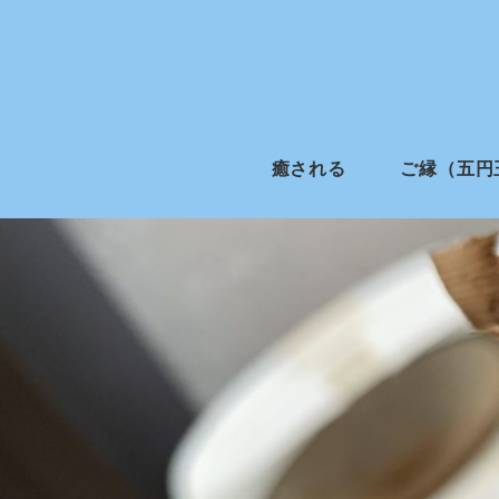
癒される
ご縁（五円