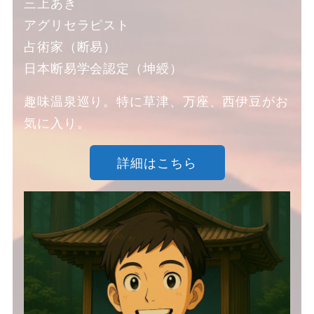
三上あき
アグリセラピスト
占術家（断易）
日本断易学会認定（坤綬）
趣味温泉巡り。特に草津、万座、西伊豆がお
気に入り。
詳細はこちら