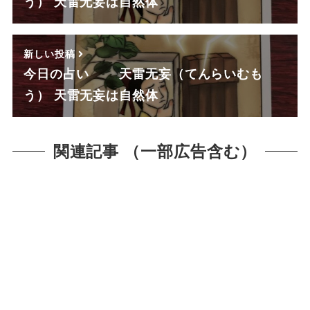
う） 天雷无妄は自然体
新しい投稿
今日の占い 天雷无妄（てんらいむも
う） 天雷无妄は自然体
関連記事 （一部広告含む）