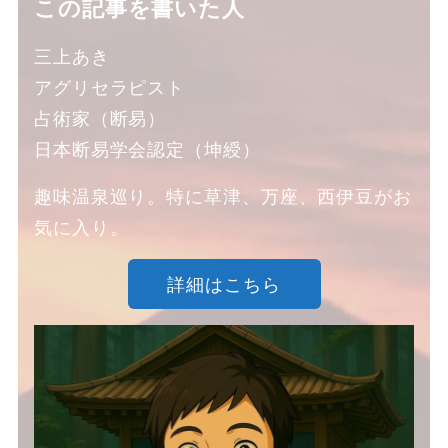
この記事を書いた人
三上あき
アグリセラピスト
占術家（断易）
日本断易学会認定（坤綬）
趣味温泉巡り。特に草津、万座、西伊豆がお
気に入り。
詳細はこちら