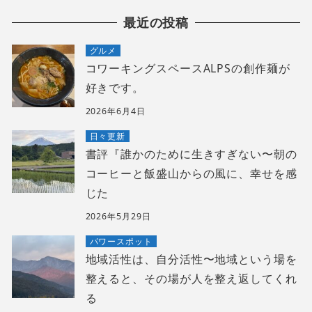
最近の投稿
グルメ
コワーキングスペースALPSの創作麺が
好きです。
2026年6月4日
日々更新
書評『誰かのために生きすぎない〜朝の
コーヒーと飯盛山からの風に、幸せを感
じた
2026年5月29日
パワースポット
地域活性は、自分活性〜地域という場を
整えると、その場が人を整え返してくれ
る