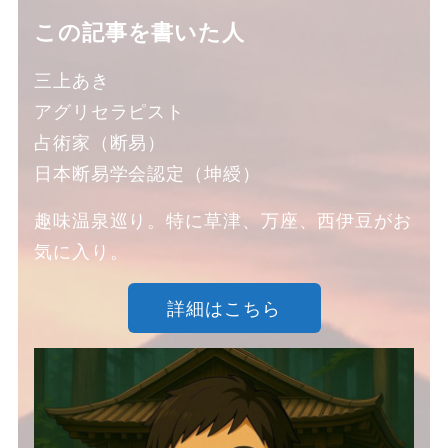
この記事を書いた人
三上あき
アグリセラピスト
占術家（断易）
日本断易学会認定（坤綬）
趣味温泉巡り。特に草津、万座、西伊豆がお
気に入り。
詳細はこちら