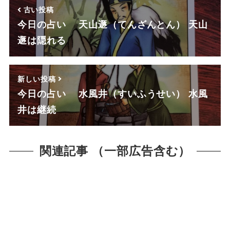
古い投稿
今日の占い 天山遯（てんざんとん） 天山
遯は隠れる
新しい投稿
今日の占い 水風井（すいふうせい） 水風
井は継続
関連記事 （一部広告含む）