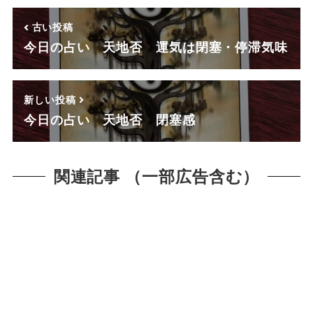
古い投稿
今日の占い 天地否 運気は閉塞・停滞気味
新しい投稿
今日の占い 天地否 閉塞感
関連記事 （一部広告含む）