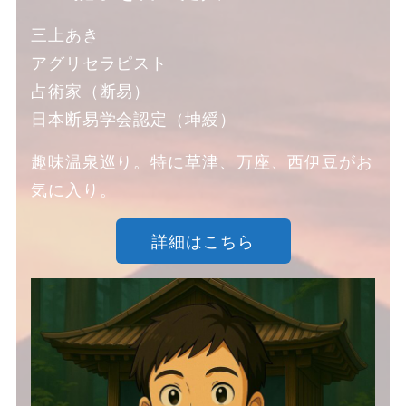
三上あき
アグリセラピスト
占術家（断易）
日本断易学会認定（坤綬）
趣味温泉巡り。特に草津、万座、西伊豆がお
気に入り。
詳細はこちら