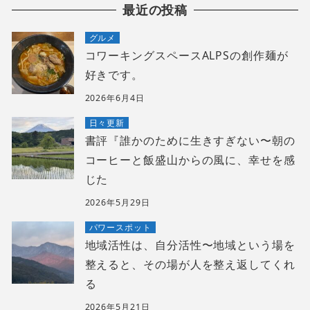
最近の投稿
グルメ
コワーキングスペースALPSの創作麺が
好きです。
2026年6月4日
日々更新
書評『誰かのために生きすぎない〜朝の
コーヒーと飯盛山からの風に、幸せを感
じた
2026年5月29日
パワースポット
地域活性は、自分活性〜地域という場を
整えると、その場が人を整え返してくれ
る
2026年5月21日