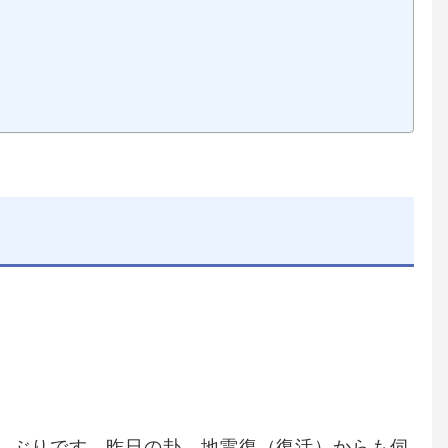
しぶりです。昨日の卦、地雷復（復活）からも伺