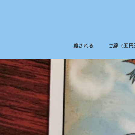
癒される
ご縁（五円