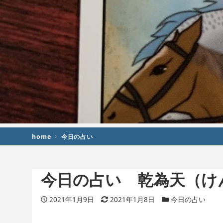
home
今日の占い
今日の占い 乾為天（け
投稿日
2021年1月9日
更新日
2021年1月8日
カテゴリー
今日の占い