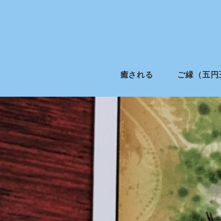
癒される
ご縁（五円