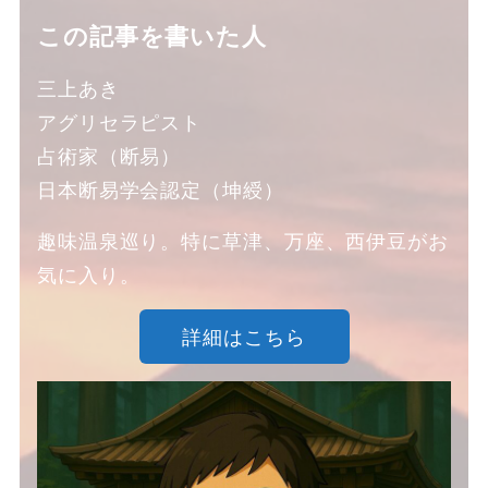
この記事を書いた人
三上あき
アグリセラピスト
占術家（断易）
日本断易学会認定（坤綬）
趣味温泉巡り。特に草津、万座、西伊豆がお
気に入り。
詳細はこちら