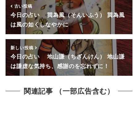
古い投稿
今日の占い 巽為風（そんいふう） 巽為風
は風の如くしなやかに
新しい投稿
今日の占い 地山謙（ちざんけん） 地山謙
は謙虚な気持ち、感謝のを忘れずに！
関連記事 （一部広告含む）