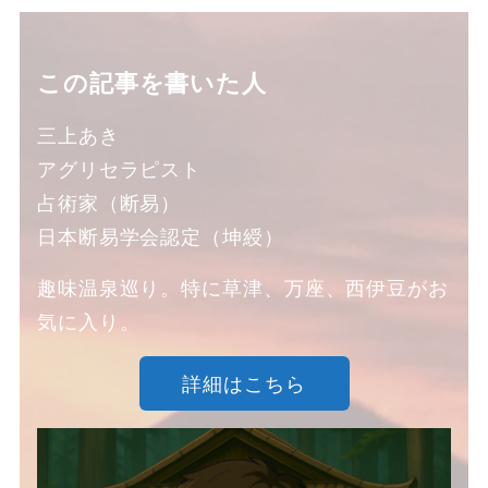
この記事を書いた人
三上あき
アグリセラピスト
占術家（断易）
日本断易学会認定（坤綬）
趣味温泉巡り。特に草津、万座、西伊豆がお
気に入り。
詳細はこちら