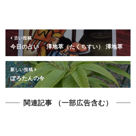
古い投稿
今日の占い 澤地萃（たくちすい） 澤地萃
新しい投稿
ぽろたんの今
関連記事 （一部広告含む）