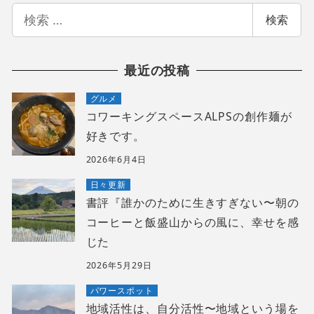
検
検索
索
最近の投稿
グルメ
コワーキングスペースALPSの創作麺が
好きです。
2026年6月4日
日々更新
書評『誰かのために生きすぎない〜朝の
コーヒーと飯盛山からの風に、幸せを感
じた
2026年5月29日
パワースポット
地域活性は、自分活性〜地域という場を