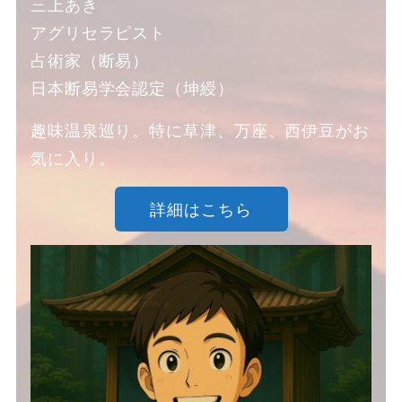
三上あき
アグリセラピスト
占術家（断易）
日本断易学会認定（坤綬）
趣味温泉巡り。特に草津、万座、西伊豆がお
気に入り。
詳細はこちら