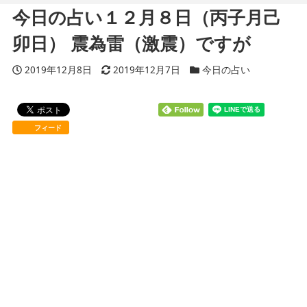
今日の占い１２月８日（丙子月己
卯日） 震為雷（激震）ですが
投稿日
2019年12月8日
更新日
2019年12月7日
カテゴリー
今日の占い
フィード