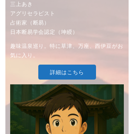
三上あき
アグリセラピスト
占術家（断易）
日本断易学会認定（坤綬）
趣味温泉巡り。特に草津、万座、西伊豆がお
気に入り。
詳細はこちら