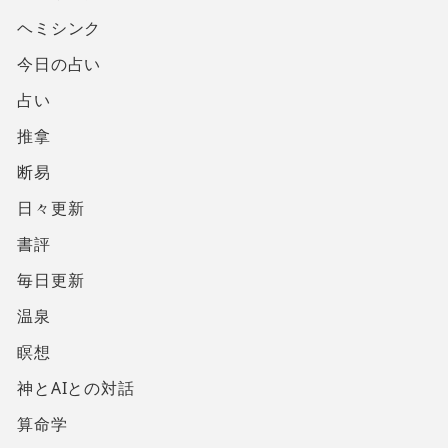
ヘミシンク
今日の占い
占い
推拿
断易
日々更新
書評
毎日更新
温泉
瞑想
神とAIとの対話
算命学