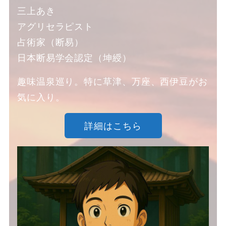
三上あき
アグリセラピスト
占術家（断易）
日本断易学会認定（坤綬）
趣味温泉巡り。特に草津、万座、西伊豆がお
気に入り。
詳細はこちら