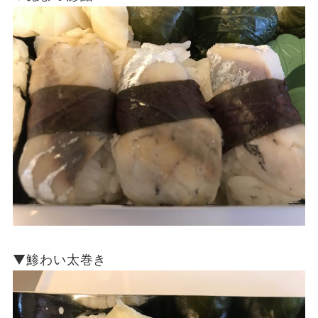
▼鯵わい太巻き