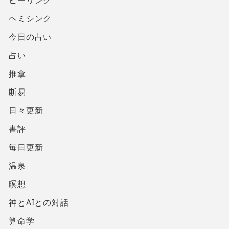
ヒーリング
ヘミシンク
今日の占い
占い
推拿
断易
日々更新
書評
毎日更新
温泉
瞑想
神とAIとの対話
算命学