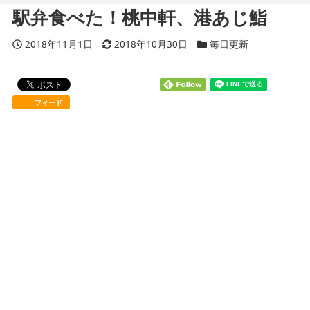
駅弁食べた！桃中軒、港あじ鮨
投稿日
2018年11月1日
更新日
2018年10月30日
カテゴリー
毎日更新
フィード