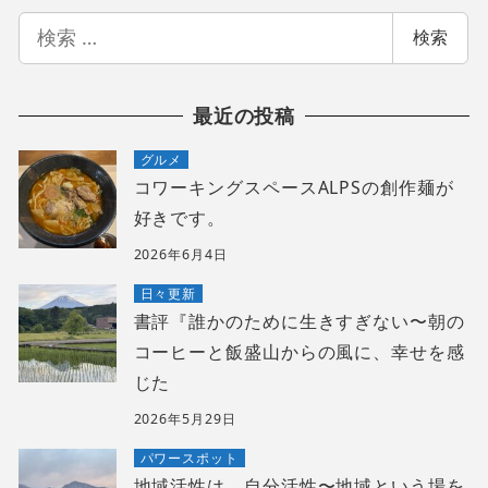
検
検索
索
最近の投稿
グルメ
コワーキングスペースALPSの創作麺が
好きです。
2026年6月4日
日々更新
書評『誰かのために生きすぎない〜朝の
コーヒーと飯盛山からの風に、幸せを感
じた
2026年5月29日
パワースポット
地域活性は、自分活性〜地域という場を