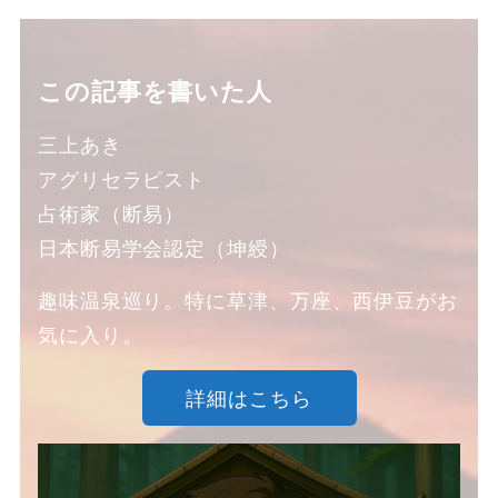
この記事を書いた人
三上あき
アグリセラピスト
占術家（断易）
日本断易学会認定（坤綬）
趣味温泉巡り。特に草津、万座、西伊豆がお
気に入り。
詳細はこちら