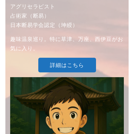
アグリセラピスト
占術家（断易）
日本断易学会認定（坤綬）
趣味温泉巡り。特に草津、万座、西伊豆がお
気に入り。
詳細はこちら