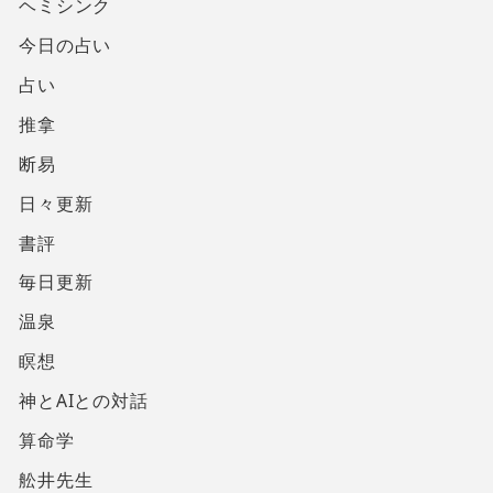
ヘミシンク
今日の占い
占い
推拿
断易
日々更新
書評
毎日更新
温泉
瞑想
神とAIとの対話
算命学
舩井先生