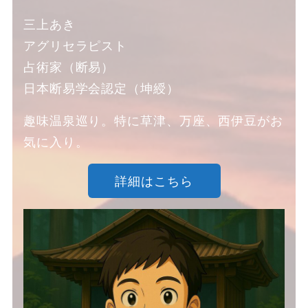
三上あき
アグリセラピスト
占術家（断易）
日本断易学会認定（坤綬）
趣味温泉巡り。特に草津、万座、西伊豆がお
気に入り。
詳細はこちら