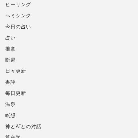
ヒーリング
ヘミシンク
今日の占い
占い
推拿
断易
日々更新
書評
毎日更新
温泉
瞑想
神とAIとの対話
算命学