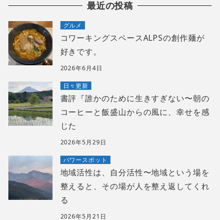
最近の投稿
グルメ
コワーキングスペースALPSの創作麺が
好きです。
2026年6月4日
日々更新
書評『誰かのために生きすぎない〜朝の
コーヒーと飯盛山からの風に、幸せを感
じた
2026年5月29日
パワースポット
地域活性は、自分活性〜地域という場を
整えると、その場が人を整え返してくれ
る
2026年5月21日