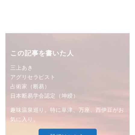
この記事を書いた人
三上あき
アグリセラピスト
占術家（断易）
日本断易学会認定（坤綬）
趣味温泉巡り。特に草津、万座、西伊豆がお
気に入り。