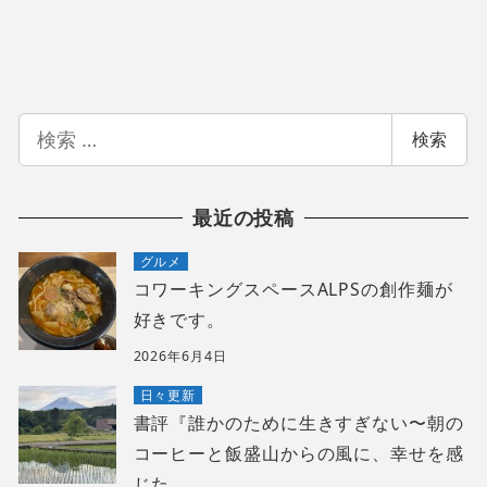
検
検索
索
最近の投稿
グルメ
コワーキングスペースALPSの創作麺が
好きです。
2026年6月4日
日々更新
書評『誰かのために生きすぎない〜朝の
コーヒーと飯盛山からの風に、幸せを感
じた