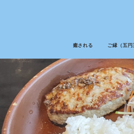
癒される
ご縁（五円