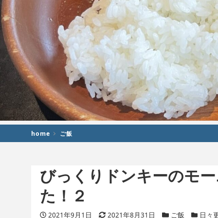
home
ご飯
びっくりドンキーのモー
た！２
投稿日
2021年9月1日
更新日
2021年8月31日
カテゴリー
ご飯
カテゴ
日々