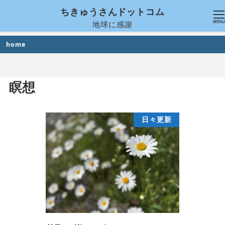
ちきゅうさんドットコム
地球に感謝
MENU
home
瞑想
日々更新