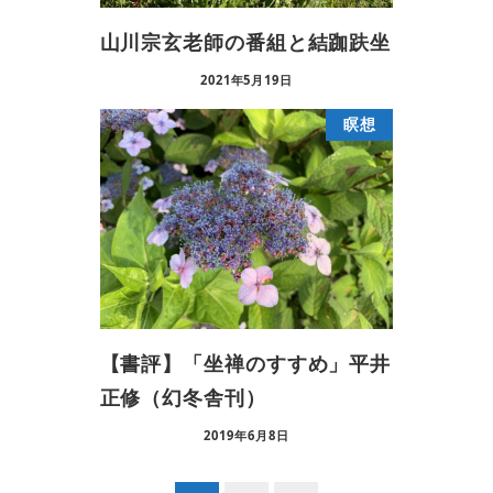
山川宗玄老師の番組と結跏趺坐
2021年5月19日
瞑想
【書評】「坐禅のすすめ」平井
正修（幻冬舎刊）
2019年6月8日