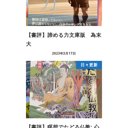
【書評】諦める力文庫版 為末
大
2023年3月17日
日々更新
【書評】瞑想でたどる仏教: 心