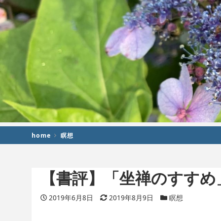
home
瞑想
【書評】「坐禅のすすめ
投稿日
2019年6月8日
更新日
2019年8月9日
カテゴリー
瞑想