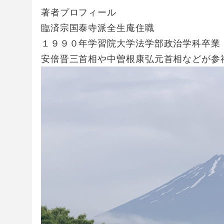
著者プロフィール
臨済宗国泰寺派全生庵住職
１９９０年学習院大学法学部政治学科卒業
安倍晋三首相や中曽根康弘元首相などが参