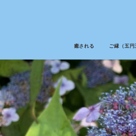
癒される
ご縁（五円