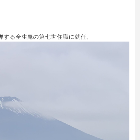
禅する全生庵の第七世住職に就任。