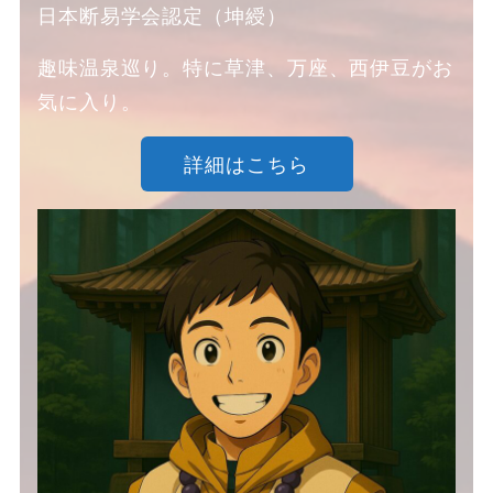
日本断易学会認定（坤綬）
趣味温泉巡り。特に草津、万座、西伊豆がお
気に入り。
詳細はこちら