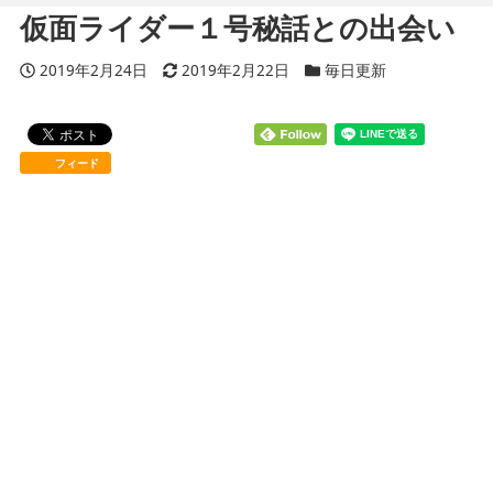
仮面ライダー１号秘話との出会い
投稿日
2019年2月24日
更新日
2019年2月22日
カテゴリー
毎日更新
フィード