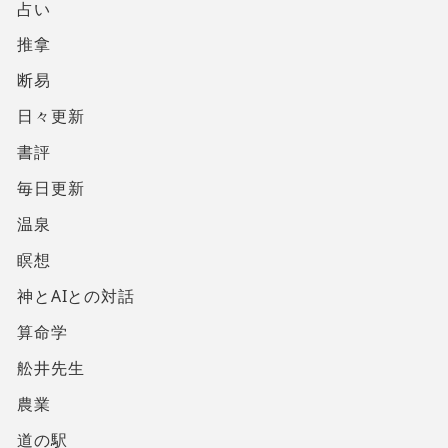
占い
推拿
断易
日々更新
書評
毎日更新
温泉
瞑想
神とAIとの対話
算命学
舩井先生
農業
道の駅