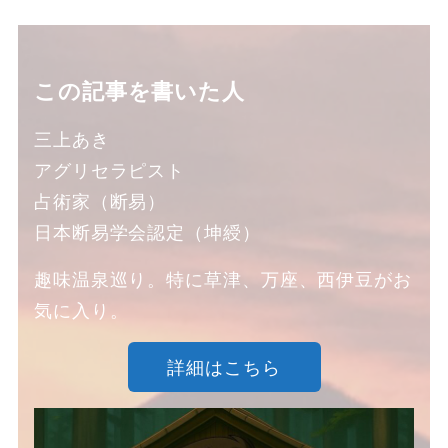
この記事を書いた人
三上あき
アグリセラピスト
占術家（断易）
日本断易学会認定（坤綬）
趣味温泉巡り。特に草津、万座、西伊豆がお
気に入り。
詳細はこちら