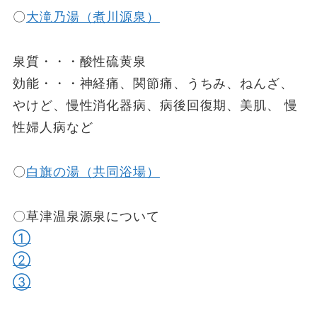
〇
大滝乃湯（煮川源泉）
泉質・・・酸性硫黄泉
効能・・・神経痛、関節痛、うちみ、ねんざ、
やけど、慢性消化器病、病後回復期、美肌、 慢
性婦人病など
〇
白旗の湯（共同浴場）
〇草津温泉源泉について
①
②
③