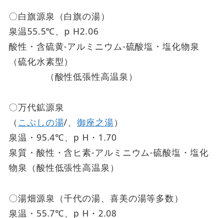
〇白旗源泉（白旗の湯）
泉温55.5℃、p H2.06
酸性・含硫黄-アルミニウム-硫酸塩・塩化物泉
（硫化水素型）
（酸性低張性高温泉）
〇万代鉱源泉
（
こぶしの湯
/、
御座之湯
）
泉温・95.4℃、p H・1.70
泉質・酸性・含ヒ素-アルミニウム-硫酸塩・塩化
物泉（酸性低張性高温泉）
〇湯畑源泉（千代の湯、喜美の湯等多数）
泉温・55.7℃、p H・2.08