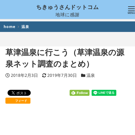
ちきゅうさんドットコム
地球に感謝
MENU
home
温泉
草津温泉に行こう（草津温泉の源
泉ネット調査のまとめ）
投稿日
2018年2月3日
更新日
2019年7月30日
カテゴリー
温泉
フィード