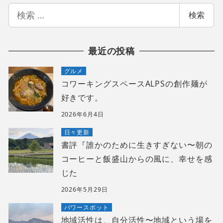
検
検索
索
最近の投稿
グルメ
コワーキングスペースALPSの創作麺が
好きです。
2026年6月4日
日々更新
書評『誰かのために生きすぎない〜朝の
コーヒーと飯盛山からの風に、幸せを感
じた
2026年5月29日
パワースポット
地域活性は、自分活性〜地域という場を