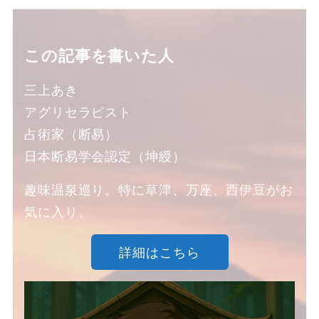
この記事を書いた人
三上あき
アグリセラピスト
占術家（断易）
日本断易学会認定（坤綬）
趣味温泉巡り。特に草津、万座、西伊豆がお
気に入り。
詳細はこちら