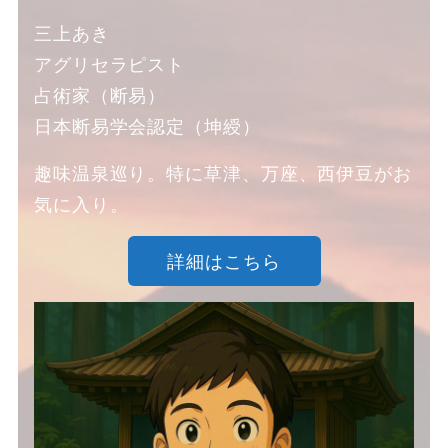
三上あき
アグリセラピスト
占術家（断易）
日本断易学会認定（坤綬）
趣味温泉巡り。特に草津、万座、西伊豆がお
気に入り。
詳細はこちら