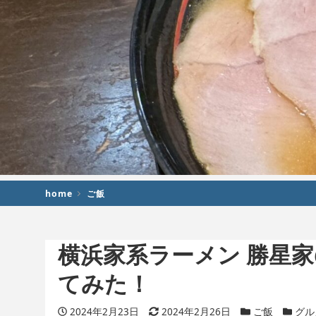
home
ご飯
横浜家系ラーメン 勝星
てみた！
投稿日
2024年2月23日
更新日
2024年2月26日
カテゴリー
ご飯
カテゴ
グル