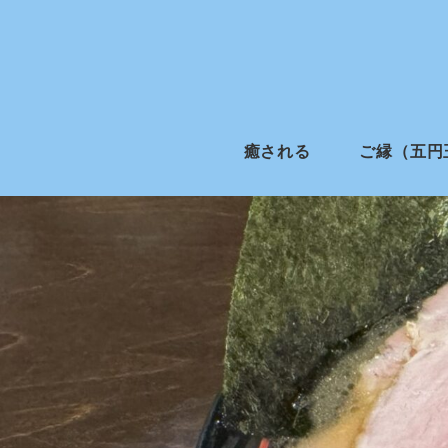
癒される
ご縁（五円