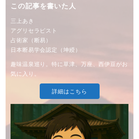
この記事を書いた人
三上あき
アグリセラピスト
占術家（断易）
日本断易学会認定（坤綬）
趣味温泉巡り。特に草津、万座、西伊豆がお
気に入り。
詳細はこちら