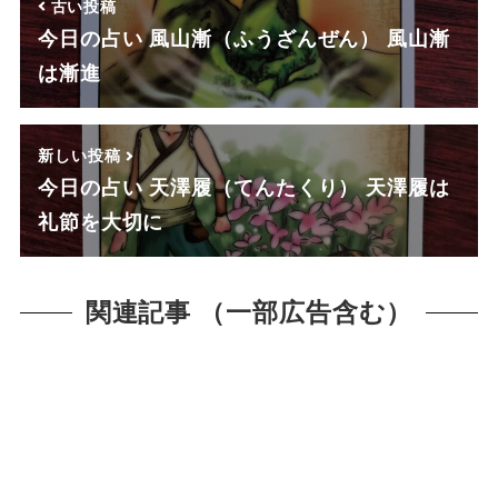
古い投稿
今日の占い 風山漸（ふうざんぜん） 風山漸
は漸進
新しい投稿
今日の占い 天澤履（てんたくり） 天澤履は
礼節を大切に
関連記事 （一部広告含む）