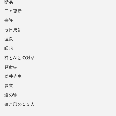
断易
日々更新
書評
毎日更新
温泉
瞑想
神とAIとの対話
算命学
舩井先生
農業
道の駅
鎌倉殿の１３人