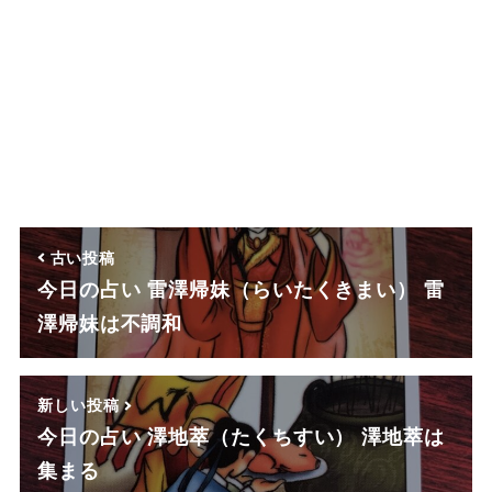
古い投稿
今日の占い 雷澤帰妹（らいたくきまい） 雷
澤帰妹は不調和
新しい投稿
今日の占い 澤地萃（たくちすい） 澤地萃は
集まる