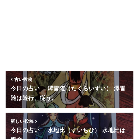
古い投稿
今日の占い 澤雷随（たくらいずい） 澤雷
随は随行、従う。
新しい投稿
今日の占い 水地比（すいちひ） 水地比は