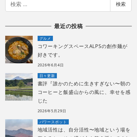
検
検索
索
最近の投稿
グルメ
コワーキングスペースALPSの創作麺が
好きです。
2026年6月4日
日々更新
書評『誰かのために生きすぎない〜朝の
コーヒーと飯盛山からの風に、幸せを感
じた
2026年5月29日
パワースポット
地域活性は、自分活性〜地域という場を