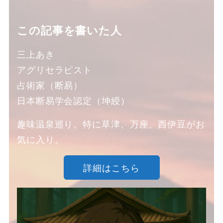
この記事を書いた人
三上あき
アグリセラピスト
占術家（断易）
日本断易学会認定（坤綬）
趣味温泉巡り。特に草津、万座、西伊豆がお
気に入り。
詳細はこちら