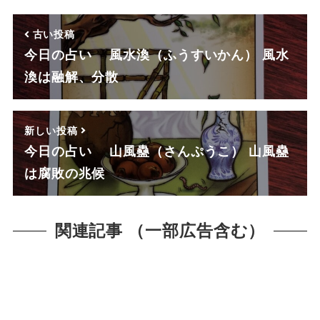
古い投稿
今日の占い 風水渙（ふうすいかん） 風水
渙は融解、分散
新しい投稿
今日の占い 山風蠱（さんぷうこ） 山風蠱
は腐敗の兆候
関連記事 （一部広告含む）