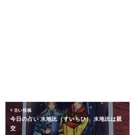
古い投稿
今日の占い 水地比（すいちひ） 水地比は親
交