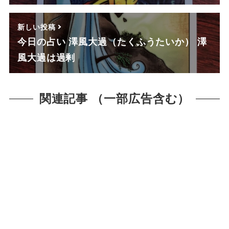
新しい投稿
今日の占い 澤風大過（たくふうたいか） 澤
風大過は過剰
関連記事 （一部広告含む）