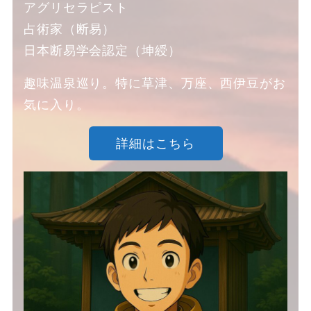
アグリセラピスト
占術家（断易）
日本断易学会認定（坤綬）
趣味温泉巡り。特に草津、万座、西伊豆がお
気に入り。
詳細はこちら