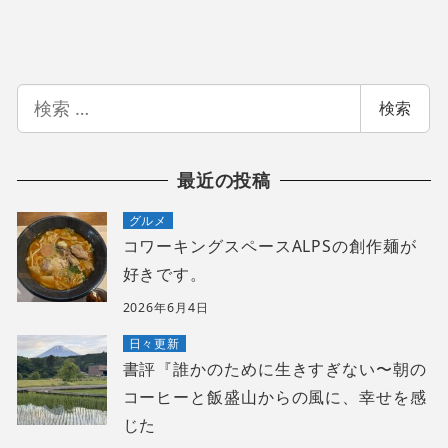
検
検索
索
最近の投稿
グルメ
コワーキングスペースALPSの創作麺が
好きです。
2026年6月4日
日々更新
書評『誰かのために生きすぎない〜朝の
コーヒーと飯盛山からの風に、幸せを感
じた