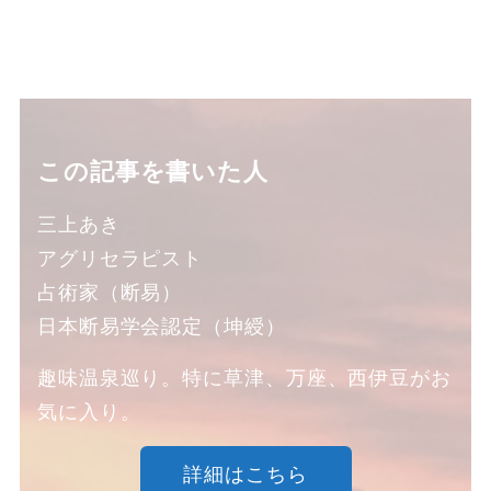
この記事を書いた人
三上あき
アグリセラピスト
占術家（断易）
日本断易学会認定（坤綬）
趣味温泉巡り。特に草津、万座、西伊豆がお
気に入り。
詳細はこちら