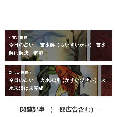
古い投稿
今日の占い 雷水解（らいすいかい） 雷水
解は解決、解消
新しい投稿
今日の占い 火水未済（かすいびせい） 火
水未済は未完成
関連記事 （一部広告含む）