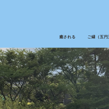
癒される
ご縁（五円