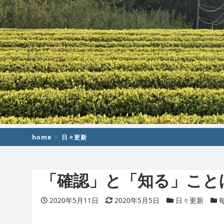
home
日々更新
「確認」と「知る」こと
投稿日
2020年5月11日
更新日
2020年5月5日
カテゴリー
日々更新
カ