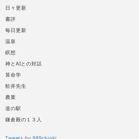
日々更新
書評
毎日更新
温泉
瞑想
神とAIとの対話
算命学
舩井先生
農業
道の駅
鎌倉殿の１３人
Tweets by 999chiaki