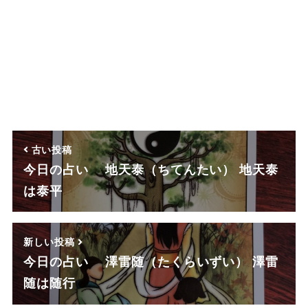
古い投稿
今日の占い 地天泰（ちてんたい） 地天泰
は泰平
新しい投稿
今日の占い 澤雷随（たくらいずい） 澤雷
随は随行