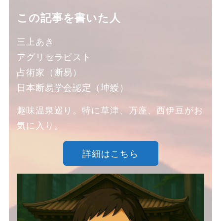
この記事を書いた人
三上あき
アグリセラピスト
占術家（断易）
日本断易学会認定（坤綬）
趣味温泉巡り。特に草津、万座、西伊豆がお
気に入り。
詳細はこちら