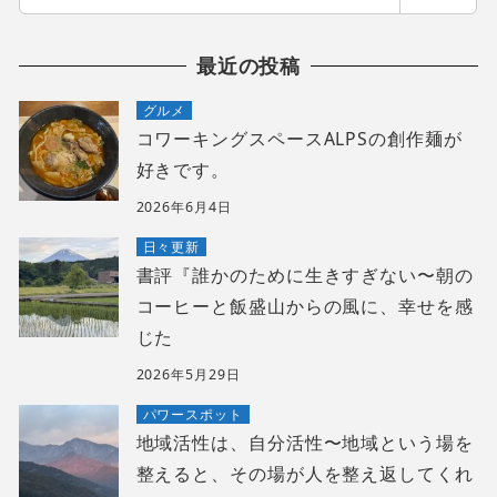
索
最近の投稿
グルメ
コワーキングスペースALPSの創作麺が
好きです。
2026年6月4日
日々更新
書評『誰かのために生きすぎない〜朝の
コーヒーと飯盛山からの風に、幸せを感
じた
2026年5月29日
パワースポット
地域活性は、自分活性〜地域という場を
整えると、その場が人を整え返してくれ