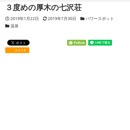
３度めの厚木の七沢荘
投稿日
2019年1月22日
更新日
2019年7月30日
カテゴリー
パワースポット
カテゴリー
温泉
フィード