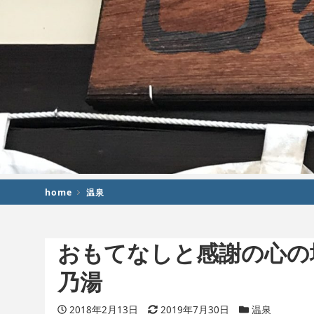
home
温泉
おもてなしと感謝の心の
乃湯
投稿日
2018年2月13日
更新日
2019年7月30日
カテゴリー
温泉