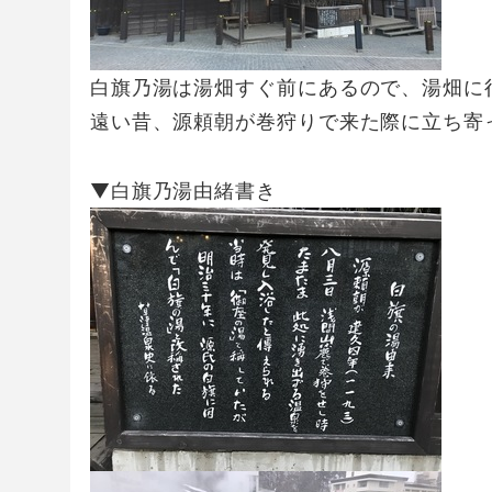
白旗乃湯は湯畑すぐ前にあるので、湯畑に
遠い昔、源頼朝が巻狩りで来た際に立ち寄
▼白旗乃湯由緒書き