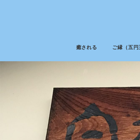
癒される
ご縁（五円