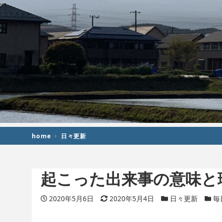
home
日々更新
起こった出来事の意味と
投稿日
2020年5月6日
更新日
2020年5月4日
カテゴリー
日々更新
カテ
毎