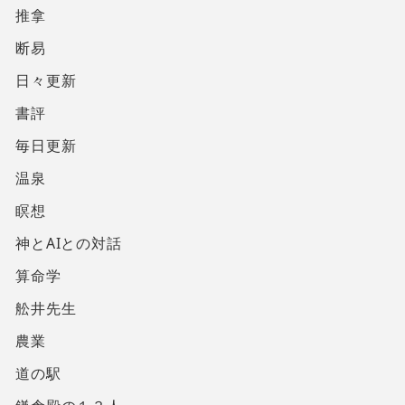
推拿
断易
日々更新
書評
毎日更新
温泉
瞑想
神とAIとの対話
算命学
舩井先生
農業
道の駅