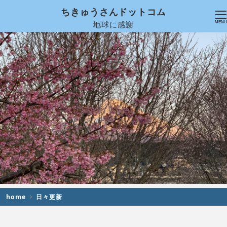
ちきゅうさんドットコム
地球に感謝
MENU
home
日々更新