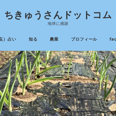
ちきゅうさんドットコム
地球に感謝
玉）占い
知る
農業
プロフィール
fa