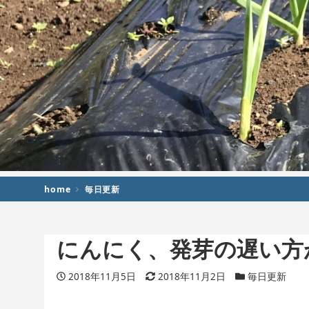
home
毎日更新
にんにく、発芽の遅い方
投稿日
2018年11月5日
更新日
2018年11月2日
カテゴリー
毎日更新