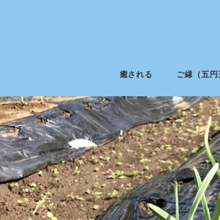
癒される
ご縁（五円