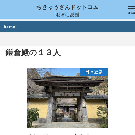
ちきゅうさんドットコム
地球に感謝
MENU
home
鎌倉殿の１３人
日々更新