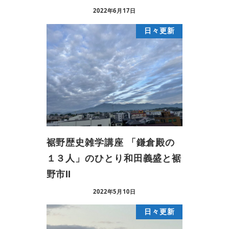
2022年6月17日
日々更新
裾野歴史雑学講座 「鎌倉殿の
１３人」のひとり和田義盛と裾
野市Ⅱ
2022年5月10日
日々更新