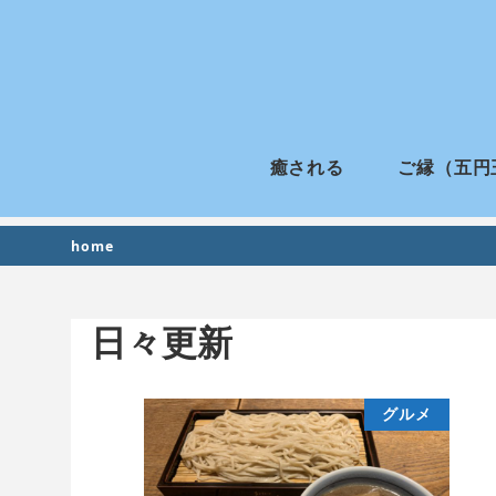
癒される
ご縁（五円
home
日々更新
グルメ